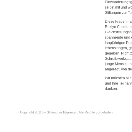
Einwanderungsge
selbst mit und w
Stiftungen zur 
Diese Fragen hab
Rukiye Cankiran,
Gleichstellungsbe
spannende und er
langjährigen Pro
lebenslangen, g
gegeben. Nicht zu
Schreibwerkstatt
junge Menschen
angeregt, von de
Wir möchten alle
und Ihre Teilnah
danken.
Copyright 2011 by Stiftung für Migranten. Alle Rechte vorbehalten