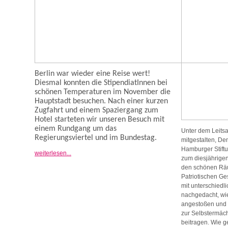
Berlin war wieder eine Reise wert!
Diesmal konnten die StipendiatInnen bei
schönen Temperaturen im November die
Hauptstadt besuchen.
Nach einer kurzen
Zugfahrt und einem Spaziergang zum
Hotel starteten wir unseren Besuch mit
einem Rundgang um das
Unter dem Leits
Regierungsviertel und im Bundestag.
mitgestalten, De
Hamburger Stift
weiterlesen...
zum diesjährigen 
den schönen Rä
Patriotischen G
mit unterschiedl
nachgedacht, wi
angestoßen und 
zur Selbstermäc
beitragen. Wie g